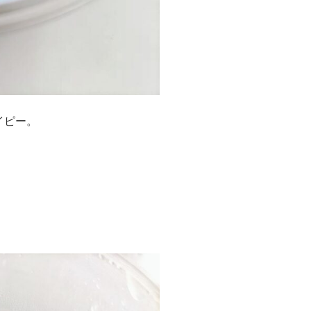
イピー。
。